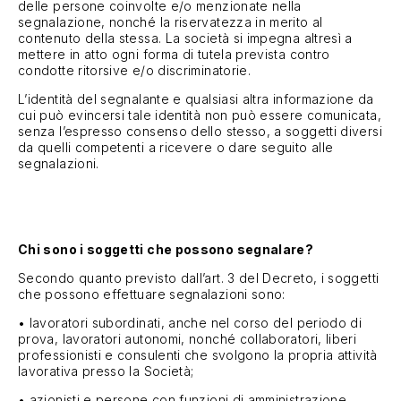
delle persone coinvolte e/o menzionate nella
segnalazione, nonché la riservatezza in merito al
contenuto della stessa. La società si impegna altresì a
Contatti
mettere in atto ogni forma di tutela prevista contro
Lavora con noi
condotte ritorsive e/o discriminatorie.
Per i fornitori
L’identità del segnalante e qualsiasi altra informazione da
cui può evincersi tale identità non può essere comunicata,
senza l’espresso consenso dello stesso, a soggetti diversi
da quelli competenti a ricevere o dare seguito alle
segnalazioni.
Chi sono i soggetti che possono segnalare?
Secondo quanto previsto dall’art. 3 del Decreto, i soggetti
che possono effettuare segnalazioni sono:
• lavoratori subordinati, anche nel corso del periodo di
prova, lavoratori autonomi, nonché collaboratori, liberi
professionisti e consulenti che svolgono la propria attività
lavorativa presso la Società;
• azionisti e persone con funzioni di amministrazione,